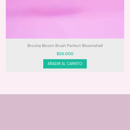
partes
¿Quieres una piel aterciopelada, natural y sin
imperfecciones?
¡Únete a la revolución de la piel perfecta!
Brocha Bloom Brush Perfect Bloomshell
Recuerda:
$
26.000
El Polvo Suelto Traslúcido es tu aliado para un
AÑADIR AL CARRITO
maquillaje impecable y duradero.
Su fórmula micro-pulverizada y su acabado sedoso
te brindarán una piel radiante.
No te pierdas la oportunidad de lucir un rostro
perfecto en todo momento.
¡Pide tu Polvo Suelto Traslúcido hoy mismo!