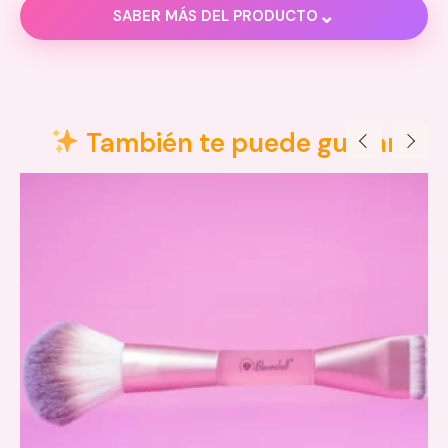
⌄
SABER MÁS DEL PRODUCTO
Descripción
¿Cansada de retocar tu maquillaje constantemente?
También te puede gustar
piel impecable y duradera
acabado sedoso y natural
Olvídate del flashback en las fotos:
Además, matifica y neutraliza enrojecimientos,
absorbiendo el exceso de sebo y controlando el brillo.
Su tamaño mini te permite llevarlo contigo a todas