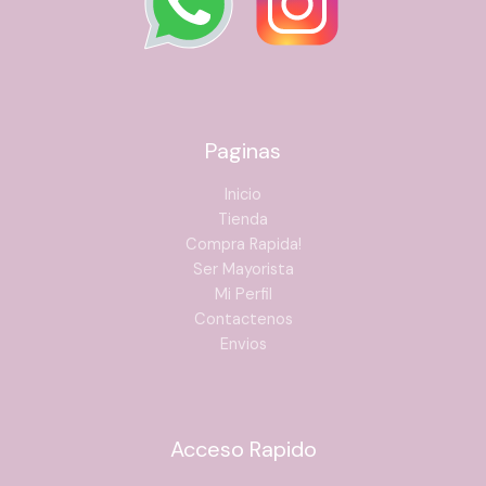
Paginas
Inicio
Tienda
Compra Rapida!
Ser Mayorista
Mi Perfil
Contactenos
Envios
Acceso Rapido