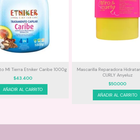
la Reparadora Hidratante AFRO
Lama Negra Skala
CURLY Anyeluz
$
30.000
$
50.000
AÑADIR AL CARRITO
AÑADIR AL CARRITO