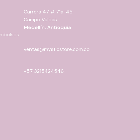
Carrera 47 # 71a-45
Campo Valdes
Medellín, Antioquia
eembolsos
ventas@mysticstore.com.co
+57 3215424546