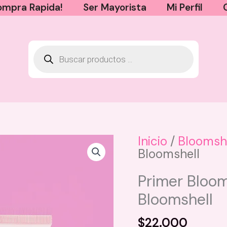
mpra Rapida!
Ser Mayorista
Mi Perfil
Inicio
/
Bloomsh
Bloomshell
Jabon Facial Bloom Cleanser
Lumi Gel Bloomshell
Primer Bloom
$
40.900
Bloomshell
+
AGREGAR
$
22.000