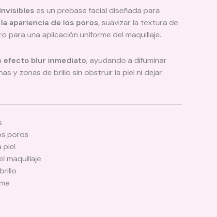
nvisibles
es un prebase facial diseñada para
la apariencia de los poros
, suavizar la textura de
tro para una aplicación uniforme del maquillaje.
n
efecto blur inmediato
, ayudando a difuminar
as y zonas de brillo sin obstruir la piel ni dejar
s
los poros
 piel
el maquillaje
rillo
rme