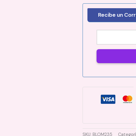
Recibe un Corr
SKU:
BLOM235
Categor