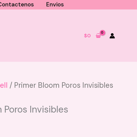
Contactenos
Envios
$
0
ell
/ Primer Bloom Poros Invisibles
Mantequilla Corporal Vive Beauty
- Explosion Frutal
 Poros Invisibles
$
24.000
+
AGREGAR