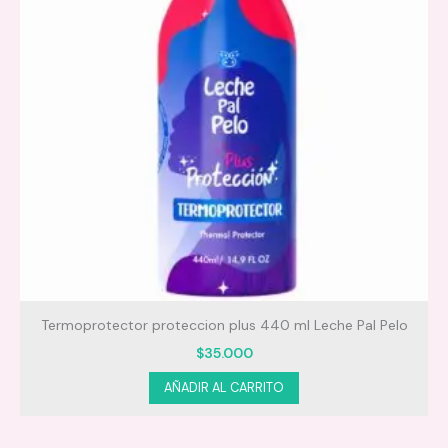
Termoprotector proteccion plus 440 ml Leche Pal Pelo
S
$
35.000
AÑADIR AL CARRITO