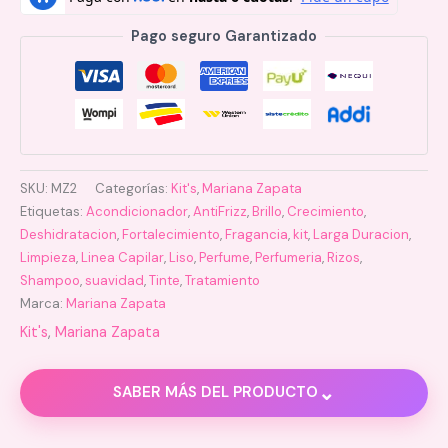
Pago seguro Garantizado
SKU:
MZ2
Categorías:
Kit's
,
Mariana Zapata
Etiquetas:
Acondicionador
,
AntiFrizz
,
Brillo
,
Crecimiento
,
Deshidratacion
,
Fortalecimiento
,
Fragancia
,
kit
,
Larga Duracion
,
Limpieza
,
Linea Capilar
,
Liso
,
Perfume
,
Perfumeria
,
Rizos
,
Shampoo
,
suavidad
,
Tinte
,
Tratamiento
Marca:
Mariana Zapata
Kit's
,
Mariana Zapata
⌄
SABER MÁS DEL PRODUCTO