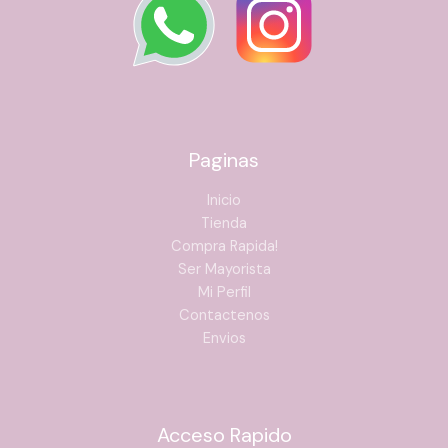
Paginas
Inicio
Tienda
Compra Rapida!
Ser Mayorista
Mi Perfil
Contactenos
Envios
Acceso Rapido