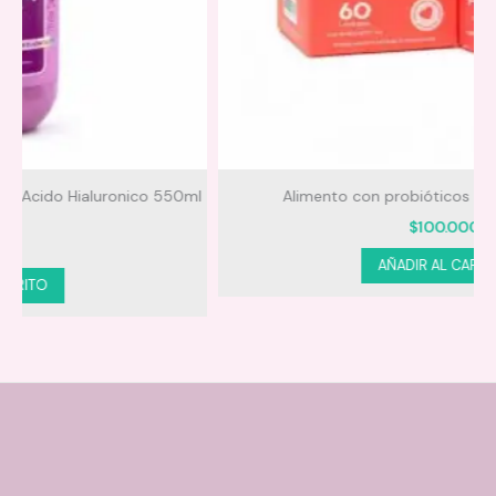
l
Alimento con probióticos y prebioticos FEM
$
100.000
Aplica el
polvo compacto
para sellar la base.
AÑADIR AL CARRITO
Usa el
polvo suelto
para matificar zonas específicas
o retocar durante el día.