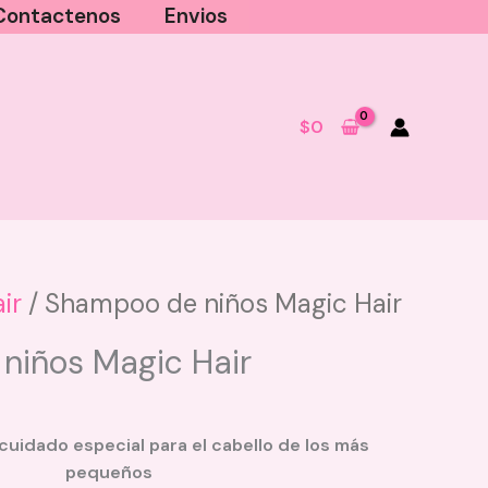
Contactenos
Envios
$
0
ir
/ Shampoo de niños Magic Hair
Stick Perfume Corporal Ole -
niños Magic Hair
Merengón De Fresa
$
29.900
+
AGREGAR
cuidado especial para el cabello de los más
pequeños