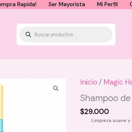
mpra Rapida!
Ser Mayorista
Mi Perfil
Inicio
/
Magic Ha
Kit Truly Nacional - Coco
Shampoo de 
$
50.000
$
29.000
+
AGREGAR
Limpieza suave y 