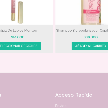
ares.
orepolarizador Capilar Milagros
Duo perfume termoprotector
Botanico
$
36.000
$
39.900
AÑADIR AL CARRITO
AÑADIR AL CARRITO
s
Acceso Rapido
Envios