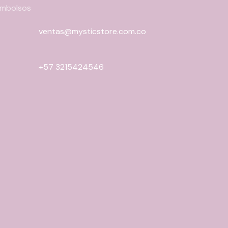
eembolsos
ventas@mysticstore.com.co
+57 3215424546