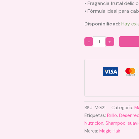
• Fragancia frutal delic
• Fórmula ideal para cabe
Disponibilidad:
Hay exi
Quantity
SKU:
MG21
Categoría:
Ma
Etiquetas:
Brillo
,
Desenre
Nutricion
,
Shampoo
,
suav
Marca:
Magic Hair