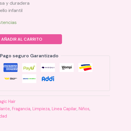
iosa y duradera
llo infantil
stencias
AÑADIR AL CARRITO
Pago seguro Garantizado
gic Hair
dante
,
Fragancia
,
Limpieza
,
Linea Capilar
,
Niños
,
idad