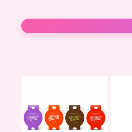
Descripción
Información adicional
Valoraci
Características
• Fórmula nutritiva
• Cabello suave y manejable
• Ideal para uso frecuente
• Aroma agradable para niños
Modo de uso
Aplicar abundantemente sobre la raíz y el c