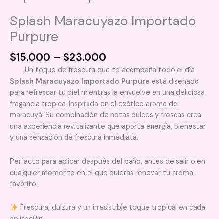
Splash Maracuyazo Importado
Purpure
Price
$
15.000
–
$
23.000
range:
Un toque de frescura que te acompaña todo el día
$15.000
Splash Maracuyazo Importado Purpure
está diseñado
through
para refrescar tu piel mientras la envuelve en una deliciosa
$23.000
fragancia tropical inspirada en el exótico aroma del
maracuyá. Su combinación de notas dulces y frescas crea
una experiencia revitalizante que aporta energía, bienestar
y una sensación de frescura inmediata.
Perfecto para aplicar después del baño, antes de salir o en
cualquier momento en el que quieras renovar tu aroma
favorito.
Frescura, dulzura y un irresistible toque tropical en cada
aplicación.