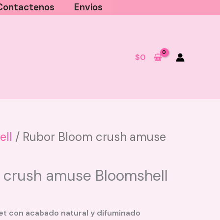
Contactenos
Envios
$
0
ell
/ Rubor Bloom crush amuse
Mantequilla Corporal Fantiluna -
Bon Bon
 crush amuse Bloomshell
$
24.000
+
AGREGAR
et con acabado natural y difuminado