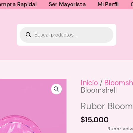
mpra Rapida!
Ser Mayorista
Mi Perfil
Inicio
/
Bloomsh
Bloomshell
Shampoo Romero Herbal
Milagros
Rubor Bloom
$
36.000
$
15.000
+
AGREGAR
Rubor velv