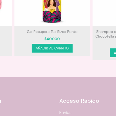
.
 Recupera Tus Rizos Ponto
Shampoo cremoso antiencres
Chocotella para Rizos 550 ml 
$
40.000
$
48.000
AÑADIR AL CARRITO
AÑADIR AL CARRITO
s
Acceso Rapido
Envios