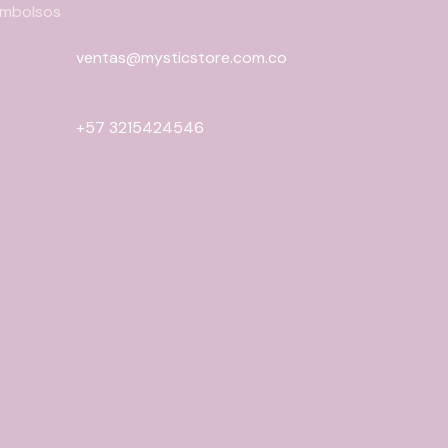
eembolsos
ventas@mysticstore.com.co
+57 3215424546