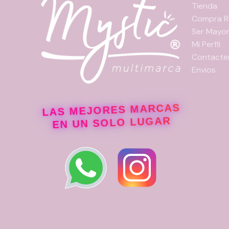
la
Tienda
página
Compra R
de
Ser Mayor
producto
Mi Perfil
Contacte
Envios
LAS MEJORES MARCAS
EN UN SOLO LUGAR