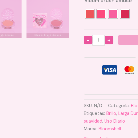
Bloom crush amuse
Quantity
SKU:
N/D
Categoría:
Blo
Etiquetas:
Brillo
,
Larga Dur
suavidad
,
Uso Diario
Marca:
Bloomshell