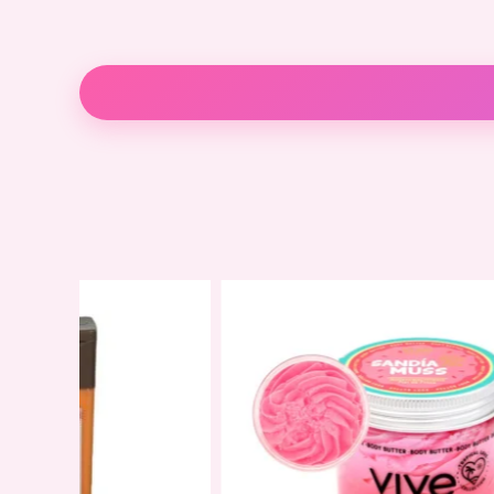
Descripción
Información adicional
Valoraci
Aplica una pequeña cantidad sobre las mejill
Difumina con los dedos, brocha o esponja.