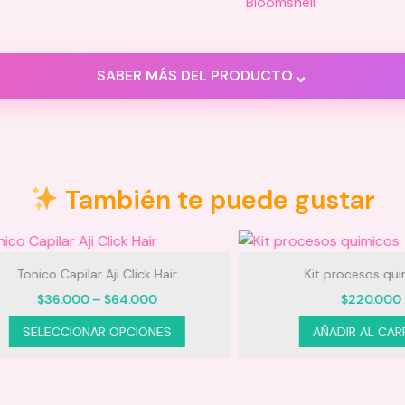
Bloomshell
⌄
SABER MÁS DEL PRODUCTO
ones (0)
También te puede gustar
nico Capilar Aji Click Hair
Kit procesos quimico
Price
$
36.000
–
$
64.000
$
220.000
range:
Este
$36.000
ELECCIONAR OPCIONES
AÑADIR AL CARRITO
through
producto
$64.000
tiene
múltiples