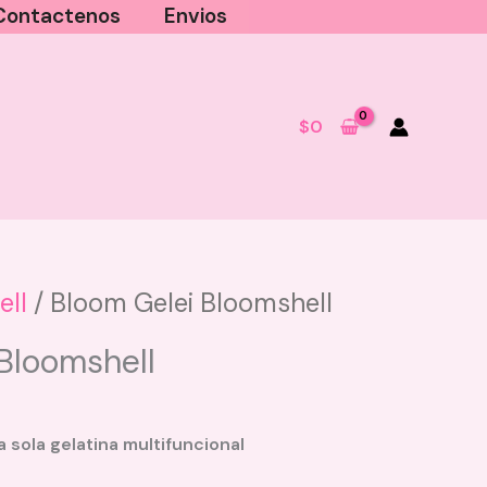
Contactenos
Envios
$
0
ell
/ Bloom Gelei Bloomshell
Bloomshell
 sola gelatina multifuncional