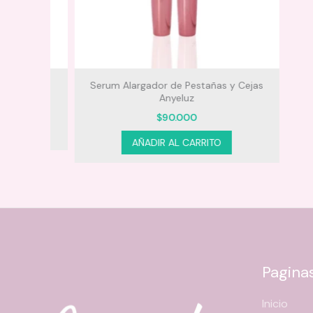
luz
Serum Alargador de Pestañas y Cejas
Anyeluz
$
90.000
AÑADIR AL CARRITO
En labios:
En pómulos:
Pagina
En ojos:
Inicio