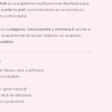
hell
es una gelatina multifuncional diseñada para
 cuida tu piel
, convirtiéndose en un producto
tu rutina diaria.
 con
colágeno, niacinamida y vitamina E
ayuda a
ar la apariencia de la piel, dejando un acabado
ludable
.
s
l: labios, ojos y pómulos
y modulable
 “glow natural”
 fácil de difuminar
os y prácticos