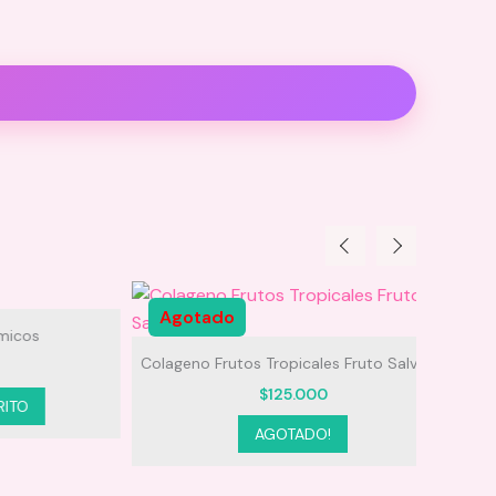
Agotado
s
Colageno Frutos Tropicales Fruto Salvajes
Perfume
$
125.000
AGOTADO!