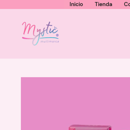
Ir
Inicio
Tienda
Co
al
contenido