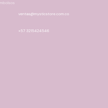
eembolsos
ventas@mysticstore.com.co
+57 3215424546