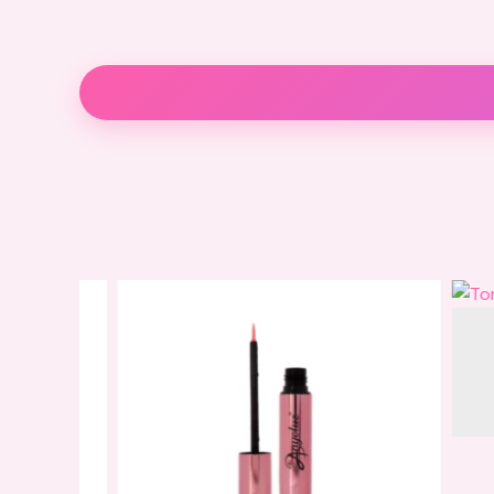
Descripción
Información adicional
Valoraci
Colágeno
To
Niacinamida
S
Vitamina E