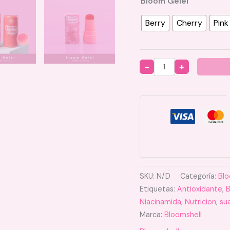
Bloom Gelei
Berry
Cherry
Pink
Quantity
SKU:
N/D
Categoría:
Blo
Etiquetas:
Antioxidante
,
B
Niacinamida
,
Nutricion
,
su
Marca:
Bloomshell