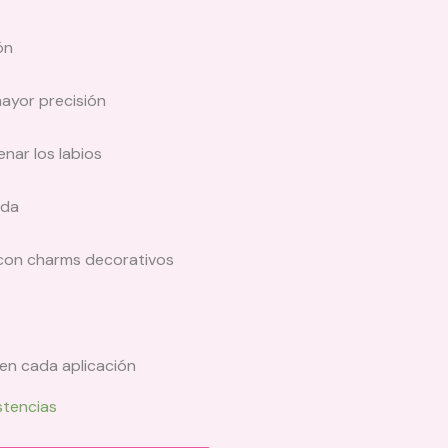
ón
ayor precisión
enar los labios
oda
con charms decorativos
en cada aplicación
stencias