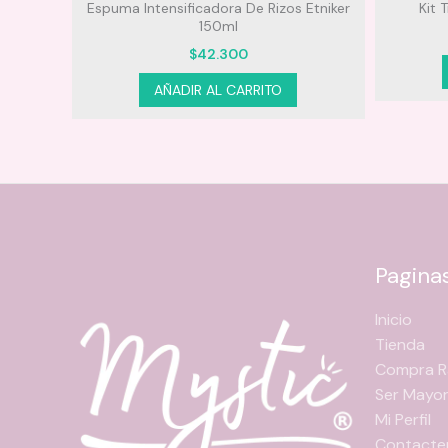
ell
Espuma Intensificadora De Rizos Etniker
Kit 
150ml
$
42.300
AÑADIR AL CARRITO
Pagina
Inicio
Tienda
Compra R
Ser Mayor
Mi Perfil
Contacte