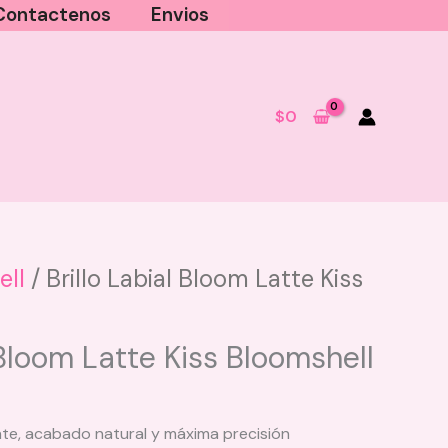
Contactenos
Envios
$
0
ell
/ Brillo Labial Bloom Latte Kiss
tequilla Corporal con
Shampoo
tellos Fresa Lluvia de Estrella
frutas O
 Bloom Latte Kiss Bloomshell
8.900
$
10.000
+
AGREGAR
+
A
nte, acabado natural y máxima precisión