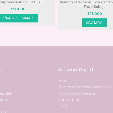
Truly Nacional x3 GOLD SET
Shampoo Cannabis Cola de caba
Fruto Salvaje
$
50.000
$
28.000
AÑADIR AL CARRITO
AGOTADO!
s
Acceso Rapido
Envios
Política de devoluciones y r
apida!
Política de privacidad
ista
Contactenos
Links
nos