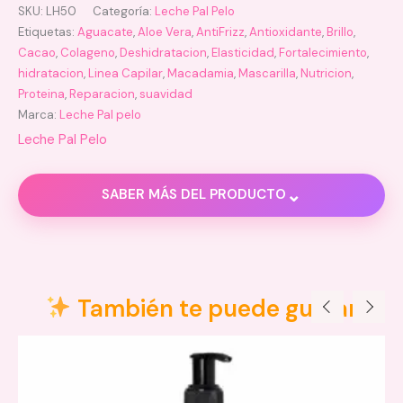
SKU:
LH50
Categoría:
Leche Pal Pelo
Etiquetas:
Aguacate
,
Aloe Vera
,
AntiFrizz
,
Antioxidante
,
Brillo
,
Cacao
,
Colageno
,
Deshidratacion
,
Elasticidad
,
Fortalecimiento
,
hidratacion
,
Linea Capilar
,
Macadamia
,
Mascarilla
,
Nutricion
,
Proteina
,
Reparacion
,
suavidad
Marca:
Leche Pal pelo
Leche Pal Pelo
⌄
SABER MÁS DEL PRODUCTO
Descripción
Valoraciones (0)
También te puede gustar