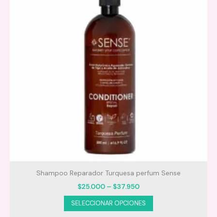
Shampoo Reparador Turquesa perfum Sense
Price
$
25.000
–
$
37.950
range:
Este
SELECCIONAR OPCIONES
$25.000
producto
through